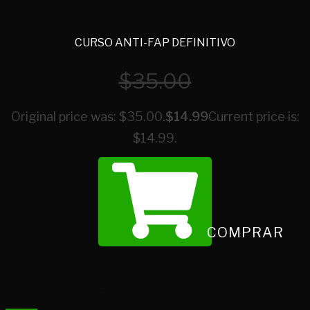
CURSO ANTI-FAP DEFINITIVO
$
35.00
Original price was: $35.00.
$
14.99
Current price is:
$14.99.
COMPRAR
© 2026 . Proudly powered by
Sydney