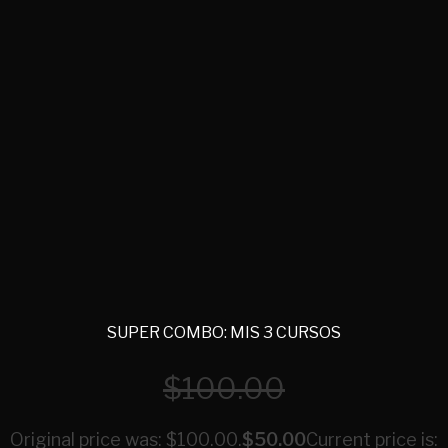
SUPER COMBO: MIS 3 CURSOS
$
100.00
Original price was: $100.00.
$
50.00
Current price is: