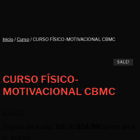
Inicio
/
Curso
/ CURSO FÍSICO-MOTIVACIONAL CBMC
SALE!
SALE!
SALE!
CURSO FÍSICO-
MOTIVACIONAL CBMC
$
35.00
$
14.99
Original price was: $35.00.
Current price
is: $14.99.